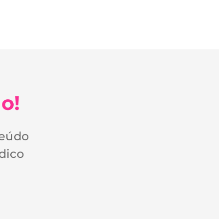
o!
teúdo
dico