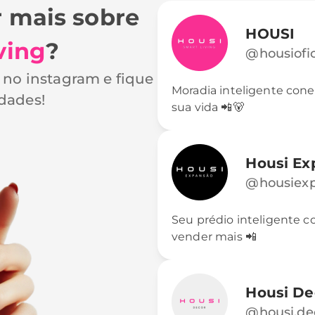
r mais sobre
HOUSI
ving
?
@housiofic
s no instagram e fique
Moradia inteligente conect
idades!
sua vida 📲🐻
Housi Ex
@housiex
Seu prédio inteligente c
vender mais 📲
Housi De
@housi.de