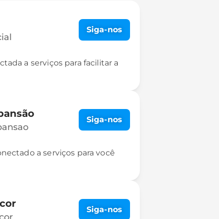
Siga-nos
ial
ada a serviços para facilitar a
pansão
Siga-nos
pansao
onectado a serviços para você
cor
Siga-nos
cor